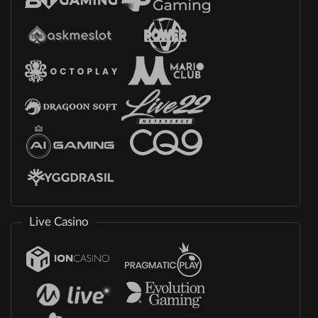
Live Casino