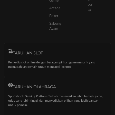
Game
Arcade
Poker
Sabung
Ayam
TARUHAN SLOT
Penyedia slot online dengan beragam pilihan game menarik yang
memudahkan pemain untuk mencapai jackpot
TARUHAN OLAHRAGA
Sportsbook Gaming Platform Terbaik menawarkan lebih banyak game,
odds yang lebih tinggi, dan menyediakan pilihan yang lebih banyak
untuk pemain.