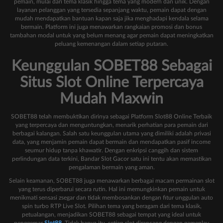
pemain, mulai dari tema klasik hingga tema yang modern dan unik. Dengan
layanan pelanggan yang tersedia sepanjang waktu, pemain dapat dengan
mudah mendapatkan bantuan kapan saja jika menghadapi kendala selama
bermain. Platform ini juga menawarkan rangkaian promosi dan bonus
tambahan modal untuk yang belum menang agar pemain dapat meningkatkan
peluang kemenangan dalam setiap putaran.
Keunggulan SOBET88 Sebagai
Situs Slot Online Terpercaya
Mudah Maxwin
SOBET88 telah membuktikan dirinya sebagai Platform Slot88 Online Terbaik
yang terpercaya dan menguntungkan, menarik perhatian para pemain dari
berbagai kalangan. Salah satu keunggulan utama yang dimiliki adalah privasi
data, yang menjamin pemain dapat bermain dan mendapatkan pasif income
seumur hidup tanpa khawatir. Dengan enkripsi canggih dan sistem
perlindungan data terkini, Bandar Slot Gacor satu ini tentu akan memastikan
pengalaman bermain yang aman.
Selain keamanan, SOBET88 juga menawarkan berbagai macam permainan slot
yang terus diperbarui secara rutin. Hal ini memungkinkan pemain untuk
menikmati sensasi zsegar dan tidak membosankan dengan fitur unggulan auto
spin turbo RTP Live Slot. Pilihan tema yang beragam dari tema klasik,
petualangan, menjadikan SOBET88 sebagai tempat yang ideal untuk