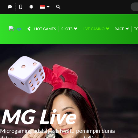
HOT GAMES
SLOTS
LIVE CASINO
RACE
T
MG Live
Microgaming adalah salah satu pemimpin dunia